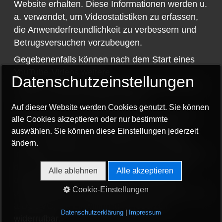
Website erhalten. Diese Informationen werden u.
a. verwendet, um Videostatistiken zu erfassen,
die Anwenderfreundlichkeit zu verbessern und
Betrugsversuchen vorzubeugen.
Gegebenenfalls können nach dem Start eines
YouTube-Videos weitere
Datenschutzeinstellungen
Datenverarbeitungsvorgänge ausgelöst werden,
auf die wir keinen Einfluss haben.
Auf dieser Website werden Cookies genutzt. Sie können
Die Nutzung von YouTube erfolgt im Interesse
alle Cookies akzeptieren oder nur bestimmte
einer ansprechenden Darstellung unserer
auswählen. Sie können diese Einstellungen jederzeit
Online-Angebote. Dies stellt ein berechtigtes
ändern.
Interesse im Sinne von Art. 6 Abs. 1 lit. f DSGVO
dar. Sofern eine entsprechende Einwilligung
Alle ablehnen
Alle akzeptieren
abgefragt wurde, erfolgt die Verarbeitung
Cookie-Einstellungen
ausschließlich auf Grundlage von Art. 6 Abs. 1 lit.
a DSGVO; die Einwilligung ist jederzeit
Datenschutzerklärung
|
Impressum
widerrufbar.